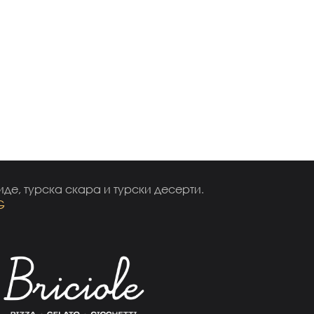
иде, турска скара и турски десерти.
G