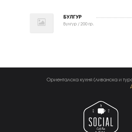
БУЛГУР
Булгур / 200 гр.
Ориенталска кухня (ливанска и турс