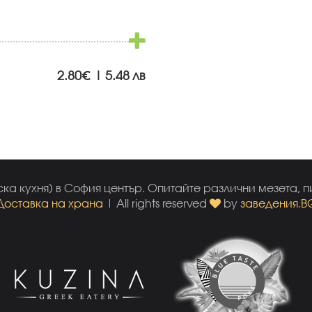
2.80€ | 5.48 лв
ка кухня) в София център. Опитайте различни мезета, п
Доставка на храна
| All rights reserved
by
заведения.B